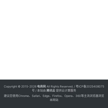
电
登录
注册
商
服
务
跨
境
电
商
电
商
专
Copyright © 2015-2026
电商网
All Rights Reserved. /
粤ICP备2025408075
栏
号
/ 本站由
腾讯云
提供云计算服务
建议您使用Chrome、Safari、Edge、Firefox、Opera、360等主流浏览器浏览
本网站
会