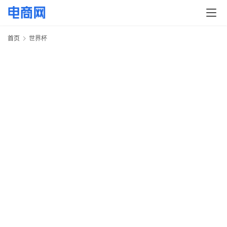
快
讯
首页
世界杯
头
条
电
商
产
业
电
商
领
域
电
商