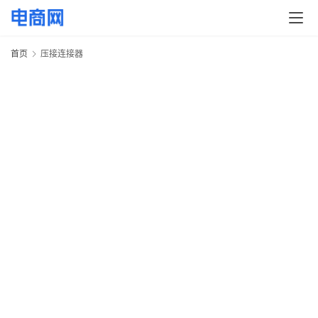
快
讯
首页
压接连接器
头
条
电
商
产
业
电
商
领
域
电
商