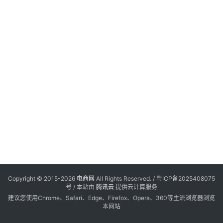
电
登录
注册
商
服
务
跨
境
电
商
电
商
专
Copyright © 2015-2026
电商网
All Rights Reserved. /
粤ICP备2025408075
栏
号
/ 本站由
腾讯云
提供云计算服务
建议您使用Chrome、Safari、Edge、Firefox、Opera、360等主流浏览器浏览
本网站
会