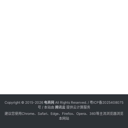
电
登录
注册
商
服
务
跨
境
电
商
电
商
专
Copyright © 2015-2026
电商网
All Rights Reserved. /
粤ICP备2025408075
栏
号
/ 本站由
腾讯云
提供云计算服务
建议您使用Chrome、Safari、Edge、Firefox、Opera、360等主流浏览器浏览
本网站
会