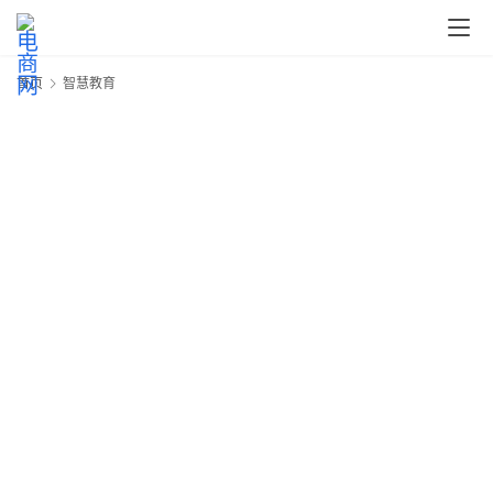
快
讯
首页
智慧教育
头
条
电
商
产
业
电
商
领
域
电
商