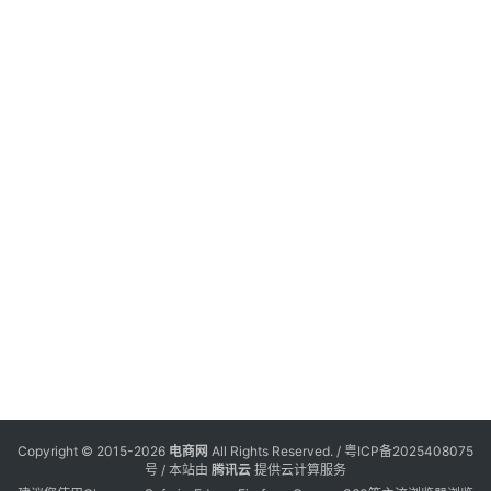
会
议
展
览
2
月
会
Copyright © 2015-2026
电商网
All Rights Reserved. /
粤ICP备2025408075
号
/ 本站由
腾讯云
提供云计算服务