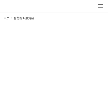
首页
智慧物业展览会
“
物
未
2
首