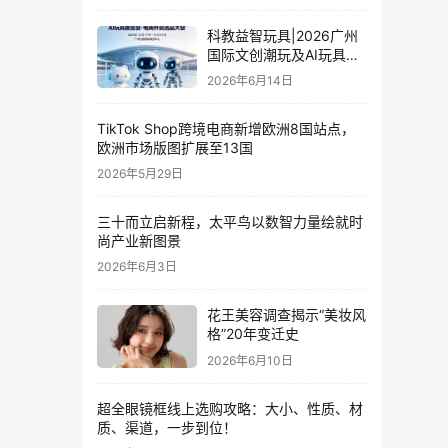
科教益智玩具|2026广州
国际文创潮玩及AI玩具展
览会·电商外贸选品大会
2026年6月14日
TikTok Shop跨境电商新增欧洲8国站点，
欧洲市场版图扩展至13国
2026年5月29日
三十而立启新程，太平鸟以数智力量绘就时
尚产业新图景
2026年6月3日
花王美容调查揭示“美妆风
格”20年变迁史
2026年6月10日
超全眼镜框线上选购攻略：大小、性质、材
质、渠道，一步到位！