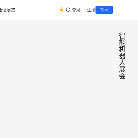
会议展览
登录
注册
投稿
智
能
机
器
人
展
会
iRE
会
议
深圳
展
览
机器
iREX
能机
深圳
身智
人形
2