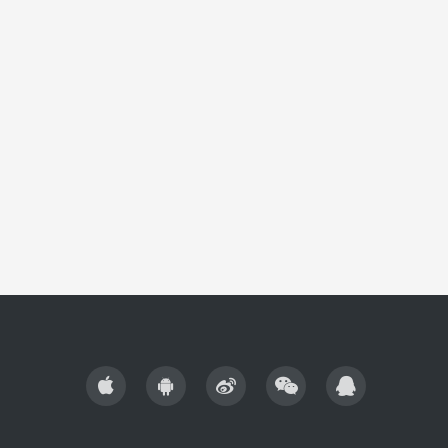
专业展
探索其
会之…
产业中
实际应
与赋能
力。