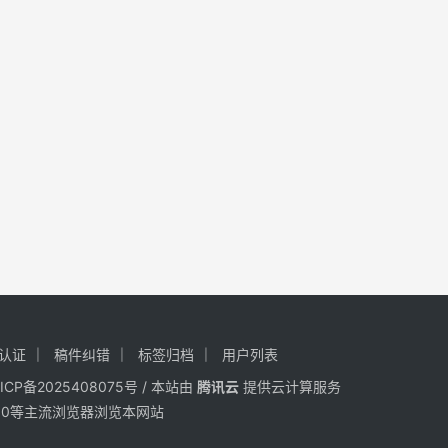
认证
稿件纠错
标签归档
用户列表
ICP备2025408075号
/ 本站由
腾讯云
提供云计算服务
ra、360等主流浏览器浏览本网站