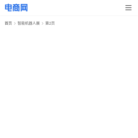
首页
智能机器人展
第2页
2
1
·
日
会
览
首
页