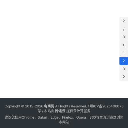
议
2
展
4
览
日
2
会
览
/
3
1
2
3
“
Copyright © 2015-2026
电商网
All Rights Reserved. /
粤ICP备2025408075
会
号
/ 本站由
腾讯云
提供云计算服务
建议您使用Chrome、Safari、Edge、Firefox、Opera、360等主流浏览器浏览
本网站