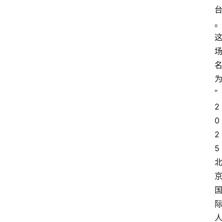
”
2
0
2
5