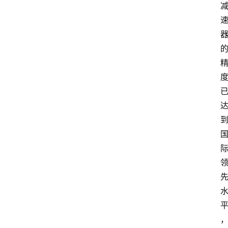
电
商
电
登录
注册
商
服
务
跨
境
电
商
电
商
专
栏