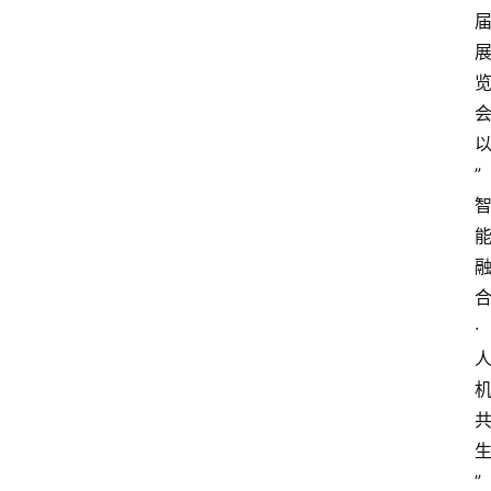
”
·
”