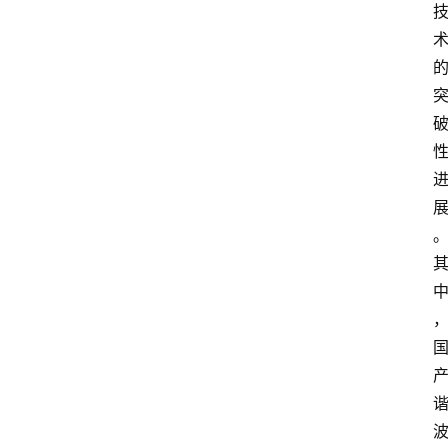
首
页
快
讯
头
条
电
商
产
业
电
商
领
域