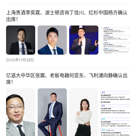
快
讯
上海贵酒李奕霆、波士顿咨询丁佳川、红杉中国杨方确认
出席！
头
条
电
商
2023年11月28日
产
业
亿滋大中华区张震、老板电器何亚东、飞利浦向静确认出
电
席！
商
领
域
电
商