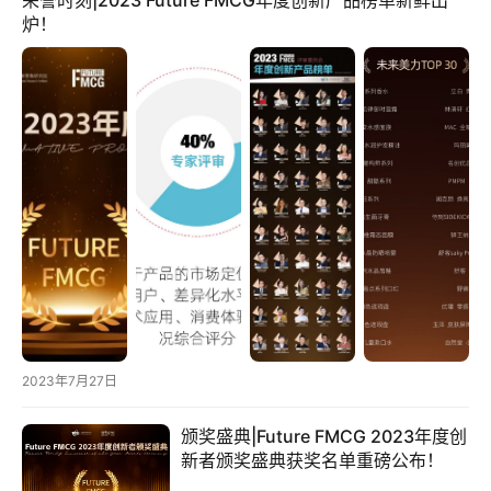
荣誉时刻|2023 Future FMCG年度创新产品榜单新鲜出
展
炉！
览
2023年7月27日
颁奖盛典|Future FMCG 2023年度创
新者颁奖盛典获奖名单重磅公布！