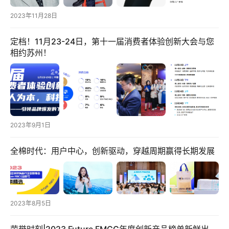
电
登录
注册
2023年11月28日
商
服
定档！11月23-24日，第十一届消费者体验创新大会与您
务
相约苏州！
跨
境
电
商
2023年9月1日
电
全棉时代：用户中心，创新驱动，穿越周期赢得长期发展
商
专
栏
2023年8月5日
会
议