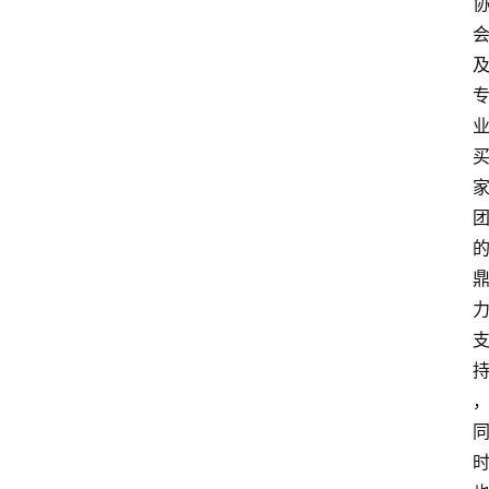
会
议
展
览