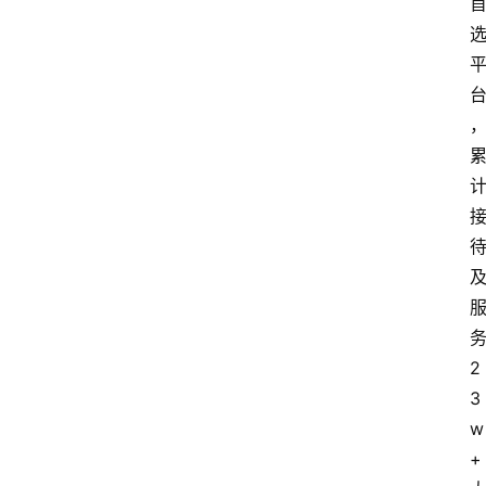
2
3
w
+