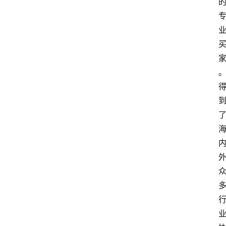
电
商
电
登录
注册
商
服
务
跨
境
电
商
电
商
专
栏