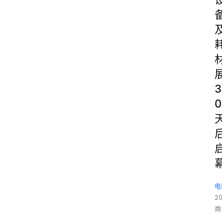
3
0
电
2
商