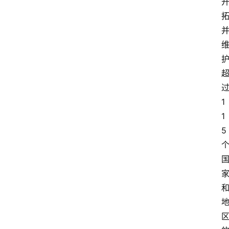
首
页
快
讯
头
条
1
电
1
商
5
产
业
电
商
领
域