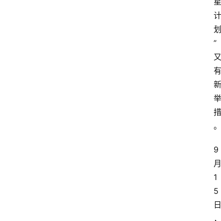
”
9
1
5