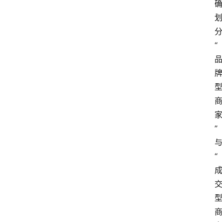
“
”
“