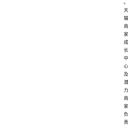
首
页
快
讯
头
条
电
商
产
业
电
商
领
域