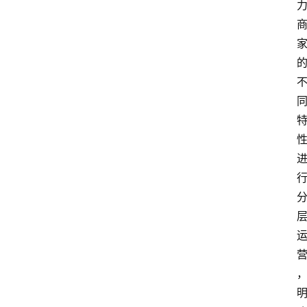
会
议
展
览