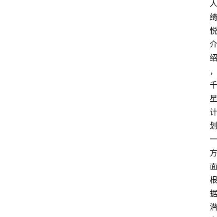
电
商
电
登录
注册
商
服
务
跨
境
电
商
电
商
专
栏