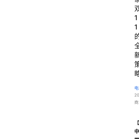
1
1
电
2
商