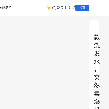
会议展览
登录
注册
投稿
一
款
洗
发
水
，
突
然
卖
爆