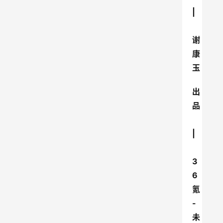
|
谢
康
玉
出
品
|
3
6
氪
-
未