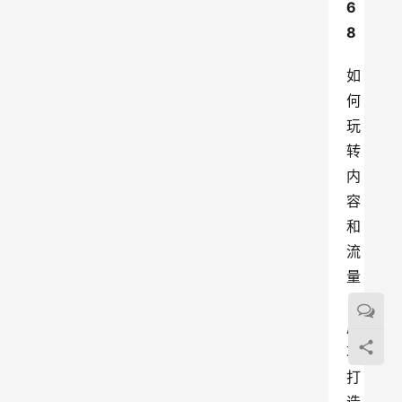
6
8
如
何
玩
转
内
容
和
流
量
，
成
功
打