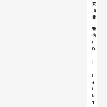
来
消
费
微
信
I
D
|
l
s
l
b
1