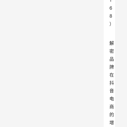
1
6
8
）
解
密
品
牌
在
抖
音
电
商
的
增