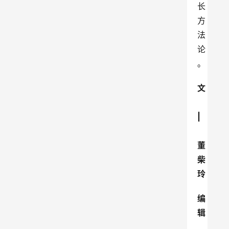
长
方
法
论
。
文
|
董
柴
玲
编
辑