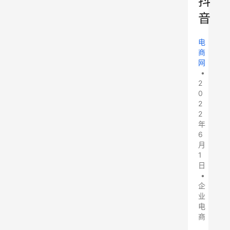
抖
音
电
商
网
•
2
0
2
2
年
6
月
1
日
•
企
业
电
商