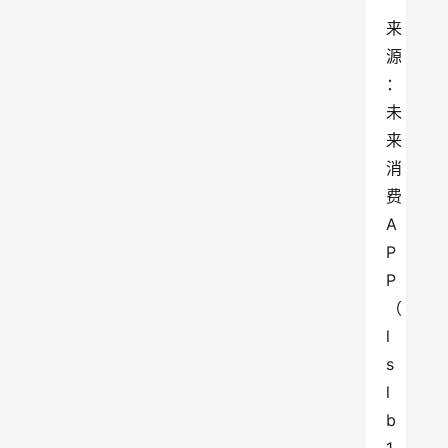
来
源
：
未
来
消
费
A
P
P
（
l
s
l
b