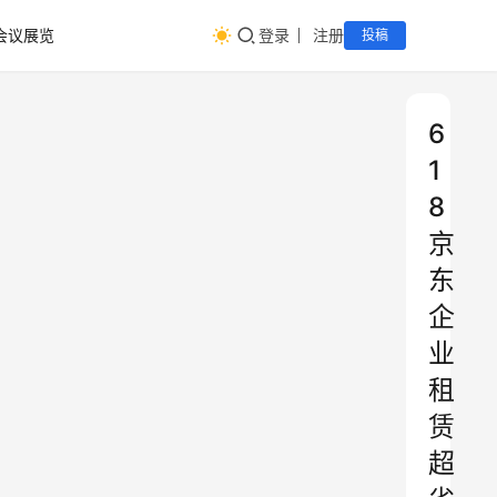
会议展览
登录
注册
投稿
6
1
8
京
东
企
业
租
赁
超