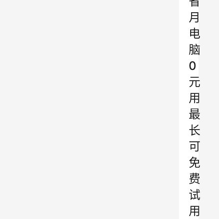
省
月
电
脑
0
元
用
最
长
可
免
费
试
用