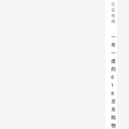
企
业
电
商
一
年
一
度
的
6
1
8
京
东
购
物