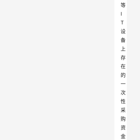
等
I
T
设
备
上
存
在
的
一
次
性
采
购
资
金