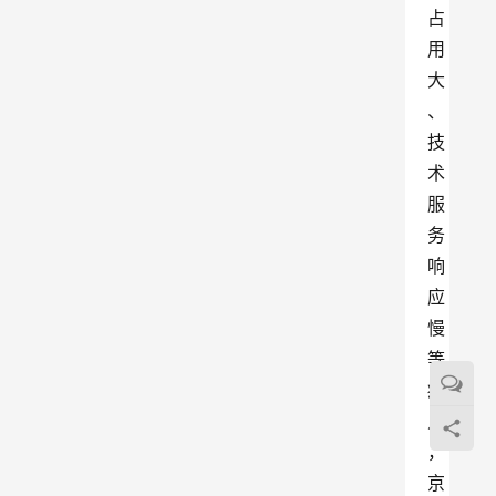
占
用
大
、
技
术
服
务
响
应
慢
等
痛
点
，
京