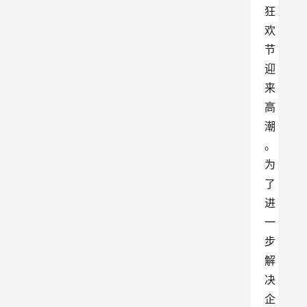
狂
欢
节
迎
来
高
潮
。
为
了
进
一
步
解
决
企