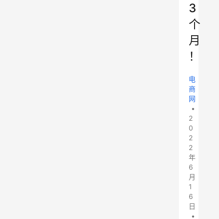
3
个
月
！
电
商
网
•
2
0
2
2
年
6
月
1
6
日
•