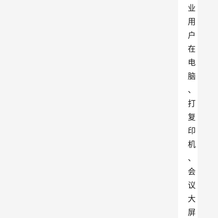
业
用
户
在
电
脑
、
打
复
印
机
、
会
议
大
屏