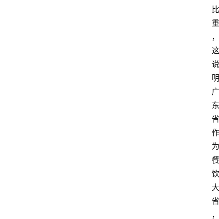
电
商
电
登录
注册
商
服
务
跨
境
电
商
电
商
专
栏