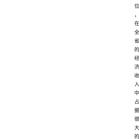
首
页
快
讯
头
条
电
商
产
业
电
商
领
域