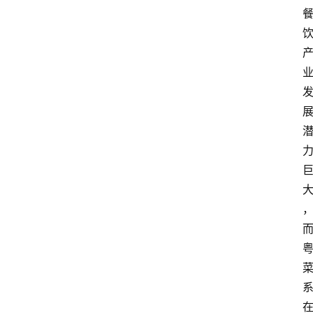
会
议
展
览