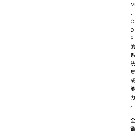
M
C
D
P