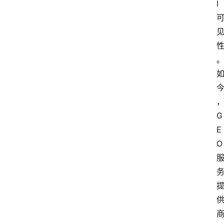
I
G
E
O