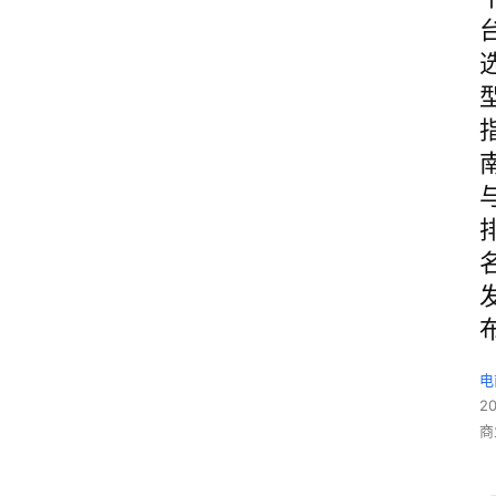
电
2
商