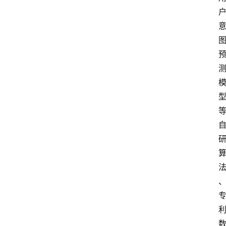
首
页
快
讯
头
条
电
商
产
业
电
商
领
域