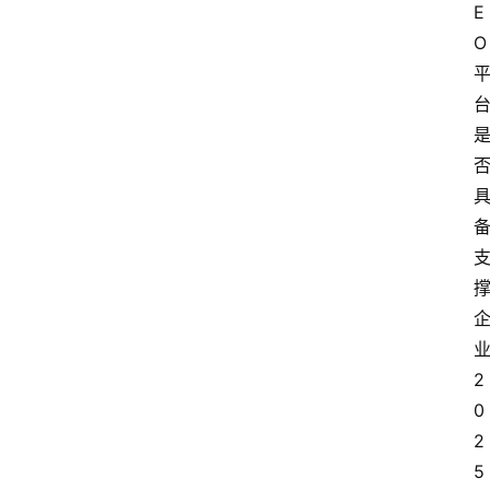
E
O
2
0
2
5