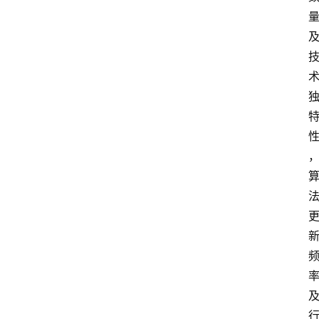
电
商
电
登录
注册
商
服
务
跨
境
电
商
电
商
专
栏