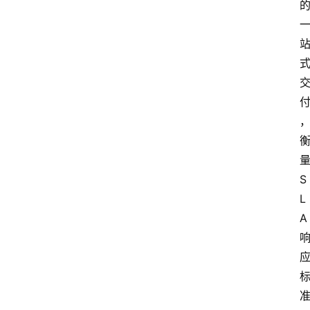
S
L
A