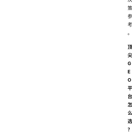
尖
G
E
O 