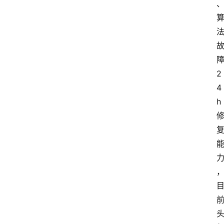
2
4
h