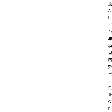
A
I
C
R