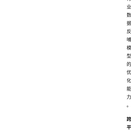
会
议
展
览