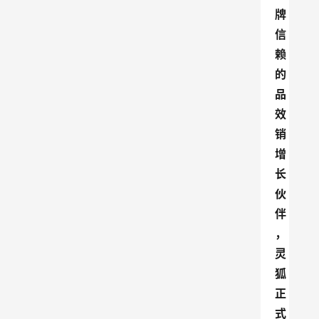
牌
信
赖
的
品
效
销
增
长
伙
伴
，
灵
狐
正
式