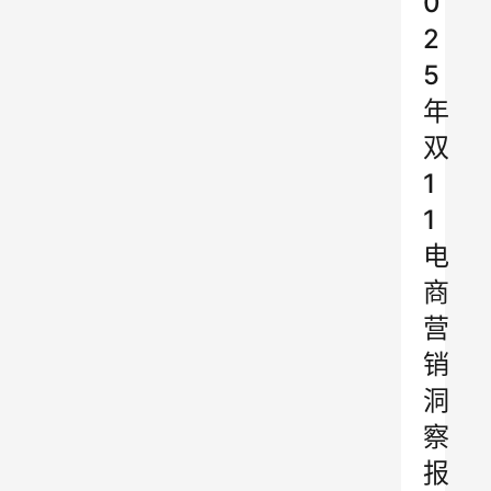
0
2
5
年
双
1
1
电
商
营
销
洞
察
报