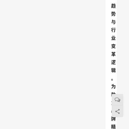
趋
势
与
行
业
变
革
逻
辑
。
为
助
力
品
牌
精