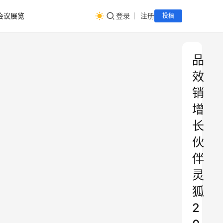
会议展览
登录
注册
投稿
品
效
销
增
长
伙
伴
灵
狐
2