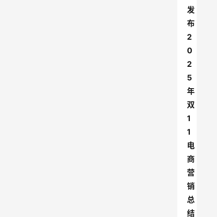
发
布
2
0
2
5
年
双
1
1
电
商
营
销
总
结