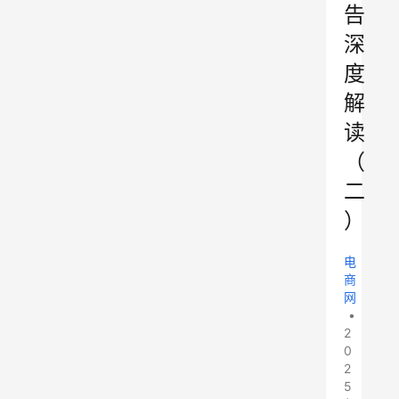
告
深
度
解
读
（
二
）
电
商
网
•
2
0
2
5