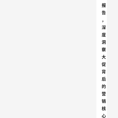
报
告
，
深
度
洞
察
大
促
背
后
的
营
销
核
心