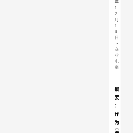
年
1
2
月
1
6
日
•
商
业
电
商
摘
要
：
作
为
品